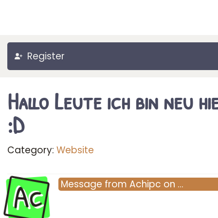
Register
Hallo Leute ich bin neu hi
:D
Category:
Website
Ac
Message
from
Achipc
on
…