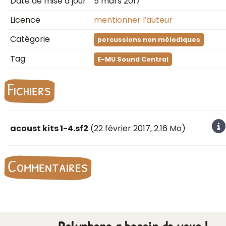
Date de mise à jour
5 mars 2017
Licence
mentionner l′auteur
Catégorie
percussions non mélodiques
Tag
E-MU Sound Central
Fichiers
acoust kits 1-4.sf2
(
22 février 2017
, 2.16 Mo)
Commentaires