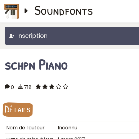
Soundfonts
Inscription
schpn Piano
0
718
Détails
Nom de l′auteur
Inconnu