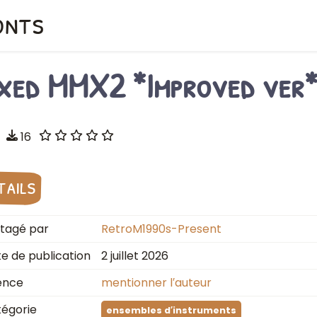
onts
ixed MMX2 *Improved ver
16
tails
tagé par
RetroM1990s-Present
e de publication
2 juillet 2026
ence
mentionner l′auteur
égorie
ensembles d′instruments