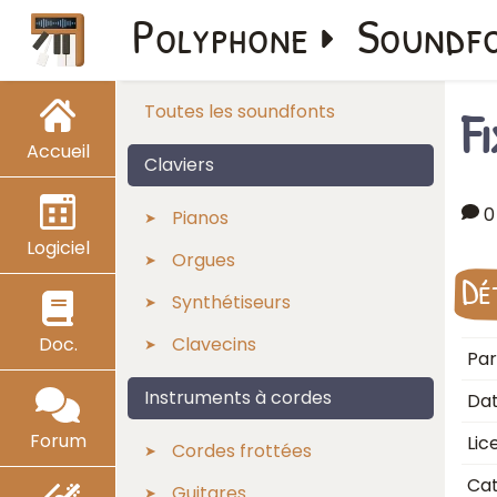
Polyphone
Soundf
F
Toutes les soundfonts
Accueil
Claviers
0
Pianos
Logiciel
Orgues
Dé
Synthétiseurs
Doc.
Clavecins
Par
Instruments à cordes
Dat
Forum
Lic
Cordes frottées
Cat
Guitares