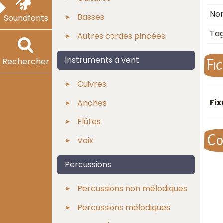
No
Basses
Soundfonts
Ta
Autres cordes pincées
Fi
Instruments à vent
Rechercher
Cuivres
Fi
Anches
Flûtes
Co
Voix
Percussions
Percussions non mélodiques
Percussions mélodiques