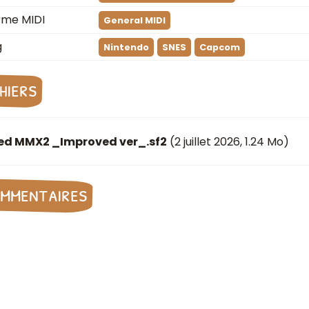
rme MIDI
General MIDI
g
Nintendo
SNES
Capcom
chiers
xed MMX2 _Improved ver_.sf2
(
2 juillet 2026
, 1.24 Mo)
mmentaires