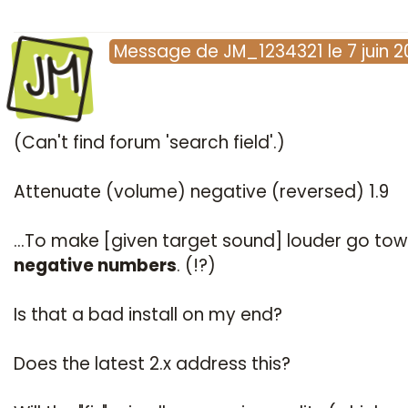
JM
Message
de
JM_1234321
le
7 juin 2
(Can't find forum 'search field'.)
Attenuate (volume) negative (reversed) 1.9
...To make [given target sound] louder go to
negative numbers
. (!?)
Is that a bad install on my end?
Does the latest 2.x address this?