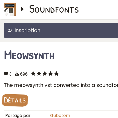
Soundfonts
Inscription
Meowsynth
3
696
The meowsynth vst converted into a soundfo
Détails
Partagé par
Gubotom