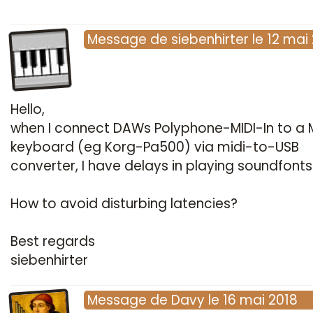
Message
de
siebenhirter
le
12 mai
Hello,
when I connect DAWs Polyphone-MIDI-In to a M
keyboard (eg Korg-Pa500) via midi-to-USB
converter, I have delays in playing soundfonts
How to avoid disturbing latencies?
Best regards
siebenhirter
Message
de
Davy
le
16 mai 2018