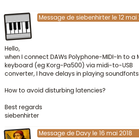
Message
de
siebenhirter
le
12 mai
Hello,
when I connect DAWs Polyphone-MIDI-In to a M
keyboard (eg Korg-Pa500) via midi-to-USB
converter, I have delays in playing soundfonts
How to avoid disturbing latencies?
Best regards
siebenhirter
Message
de
Davy
le
16 mai 2018