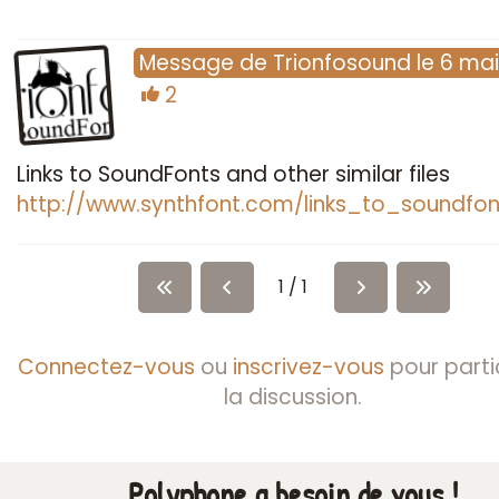
Message
de
Trionfosound
le
6 mai
2
Links to SoundFonts and other similar files
http://www.synthfont.com/links_to_soundfon
1 / 1
Connectez-vous
ou
inscrivez-vous
pour parti
la discussion.
Polyphone a besoin de vous !