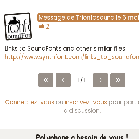
Message
de
Trionfosound
le
6 mai
2
Links to SoundFonts and other similar files
http://www.synthfont.com/links_to_soundfon
1 / 1
Connectez-vous
ou
inscrivez-vous
pour parti
la discussion.
Polyphone a besoin de vous !