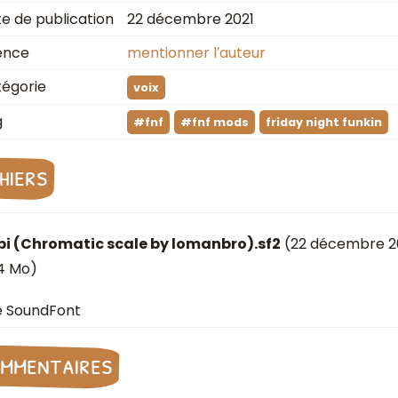
e de publication
22 décembre 2021
ence
mentionner l′auteur
égorie
voix
g
#fnf
#fnf mods
friday night funkin
chiers
bi (Chromatic scale by lomanbro).sf2
(
22 décembre 2
4 Mo)
e SoundFont
mmentaires