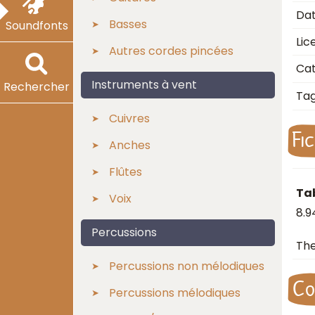
Dat
Basses
Soundfonts
Lic
Autres cordes pincées
Cat
Instruments à vent
Rechercher
Ta
Cuivres
Fi
Anches
Flûtes
Ta
Voix
8.9
Percussions
Th
Percussions non mélodiques
Co
Percussions mélodiques