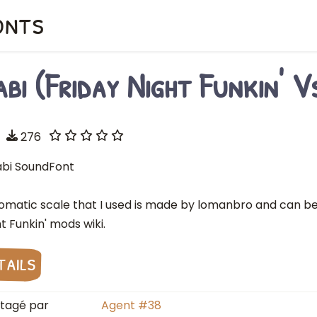
onts
abi (Friday Night Funkin' V
276
abi SoundFont
omatic scale that I used is made by lomanbro and can be
t Funkin' mods wiki.
tails
tagé par
Agent #38