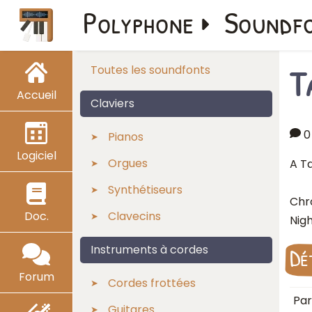
Polyphone
Soundf
T
Toutes les soundfonts
Accueil
Claviers
0
Pianos
Logiciel
Orgues
A T
Synthétiseurs
Chr
Doc.
Clavecins
Nigh
Instruments à cordes
Dé
Forum
Cordes frottées
Par
Guitares