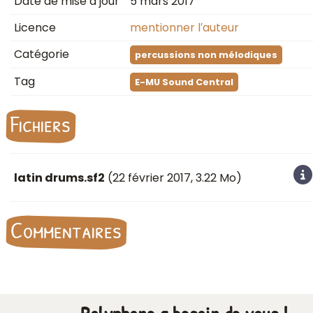
Date de mise à jour
5 mars 2017
Licence
mentionner l′auteur
Catégorie
percussions non mélodiques
Tag
E-MU Sound Central
Fichiers
latin drums.sf2
(
22 février 2017
, 3.22 Mo)
Commentaires