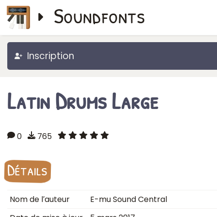
Soundfonts
Inscription
Latin Drums Large
0
765
Détails
Nom de l′auteur
E-mu Sound Central