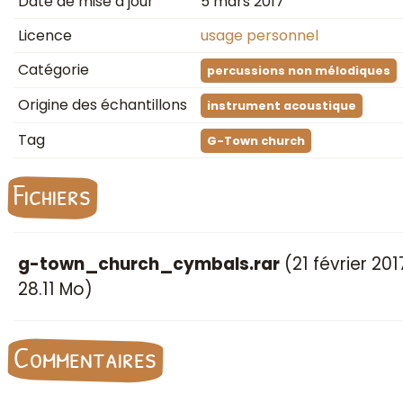
Date de mise à jour
5 mars 2017
Licence
usage personnel
Catégorie
percussions non mélodiques
Origine des échantillons
instrument acoustique
Tag
G-Town church
Fichiers
g-town_church_cymbals.rar
(
21 février 201
28.11 Mo)
Commentaires