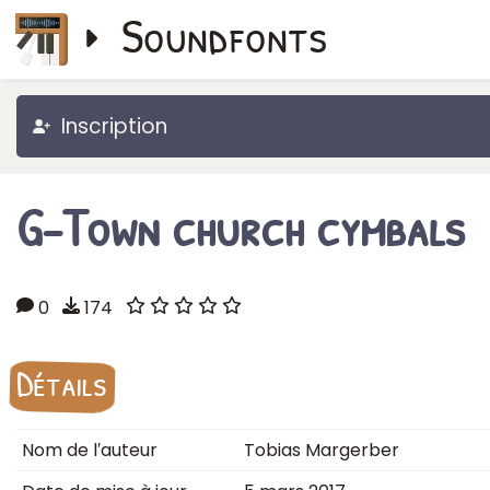
Soundfonts
Inscription
G-Town church cymbals
0
174
Détails
Nom de l′auteur
Tobias Margerber