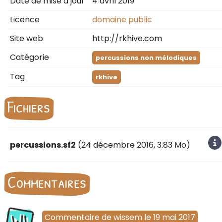
Date de mise à jour
4 avril 2019
Licence
domaine public
Site web
http://rkhive.com
Catégorie
percussions non mélodiques
Tag
rkhive
Fichiers
percussions.sf2
(
24 décembre 2016
, 3.83 Mo)
Commentaires
WI
Commentaire
de
wissem
le
19 mai 2017