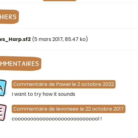
chiers
ws_Harp.sf2
(
5 mars 2017
, 85.47 ko)
mmentaires
a
Commentaire
de
Paweł
le
2 octobre 2022
I want to try how it sounds
E
Commentaire
de
levoneee
le
22 octobre 2017
coooooooooooooooooooooooooool !