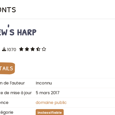
onts
ew's harp
1070
tails
 de l′auteur
Inconnu
e de mise à jour
5 mars 2017
ence
domaine public
égorie
inclassifiable