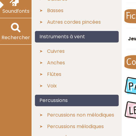
Basses
Soundfonts
Fi
Autres cordes pincées
Instruments à vent
Rechercher
Je
Cuivres
Co
Anches
Flûtes
P
Voix
Percussions
L
Percussions non mélodiques
Percussions mélodiques