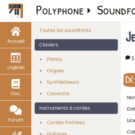
Polyphone
Soundf
J
Toutes les soundfonts
Accueil
Claviers
2
Pianos
Logiciel
Orgues
Dé
Synthétiseurs
Doc.
Clavecins
Nom
Instruments à cordes
Dat
Forum
Lic
Cordes frottées
Cat
Guitares