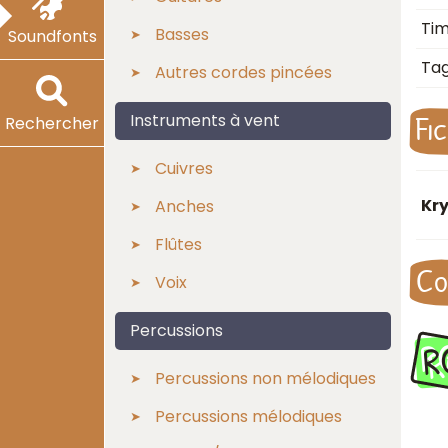
Ti
Basses
Soundfonts
Ta
Autres cordes pincées
Fi
Instruments à vent
Rechercher
Cuivres
Kry
Anches
Flûtes
Co
Voix
Percussions
R
Percussions non mélodiques
Percussions mélodiques