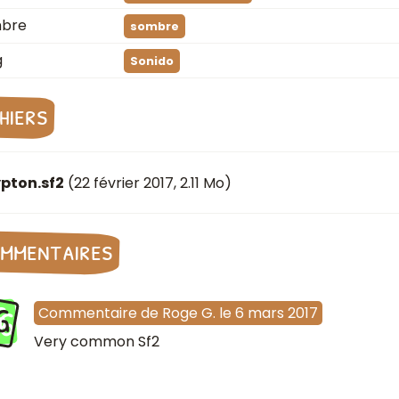
mbre
sombre
g
Sonido
chiers
pton.sf2
(
22 février 2017
, 2.11 Mo)
mmentaires
G
Commentaire
de
Roge G.
le
6 mars 2017
Very common Sf2