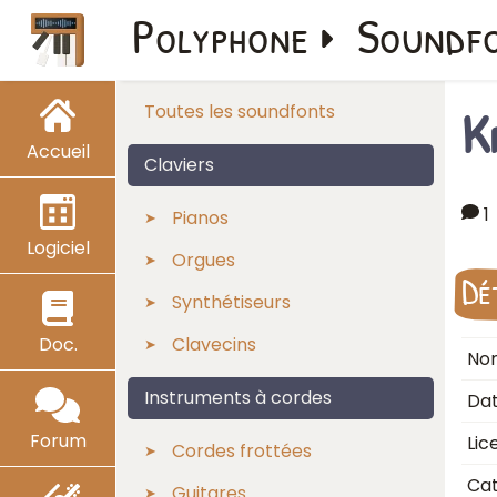
Polyphone
Soundf
K
Toutes les soundfonts
Accueil
Claviers
1
Pianos
Logiciel
Orgues
Dé
Synthétiseurs
Doc.
Clavecins
Nom
Instruments à cordes
Dat
Forum
Lic
Cordes frottées
Cat
Guitares