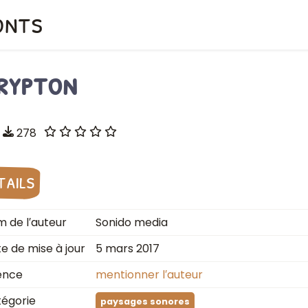
onts
rypton
278
tails
 de l′auteur
Sonido media
e de mise à jour
5 mars 2017
ence
mentionner l′auteur
égorie
paysages sonores