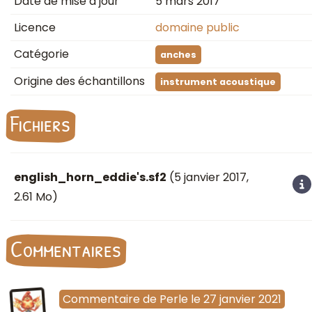
Date de mise à jour
5 mars 2017
Licence
domaine public
Catégorie
anches
Origine des échantillons
instrument acoustique
Fichiers
english_horn_eddie's.sf2
(
5 janvier 2017
,
2.61 Mo)
Commentaires
Commentaire
de
Perle
le
27 janvier 2021