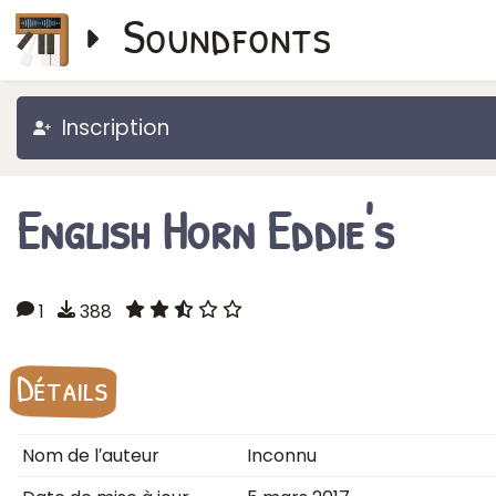
Soundfonts
Inscription
English Horn Eddie's
1
388
Détails
Nom de l′auteur
Inconnu