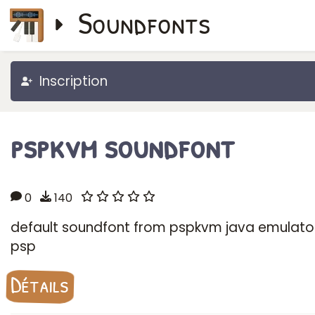
Soundfonts
Inscription
pspkvm soundfont
0
140
default soundfont from pspkvm java emulator
psp
Détails