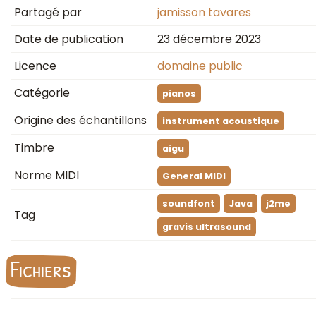
Partagé par
jamisson tavares
Date de publication
23 décembre 2023
Licence
domaine public
Catégorie
pianos
Origine des échantillons
instrument acoustique
Timbre
aigu
Norme MIDI
General MIDI
soundfont
Java
j2me
Tag
gravis ultrasound
Fichiers