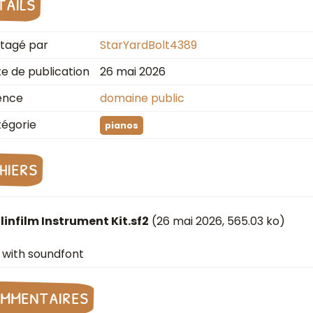
tails
tagé par
StarYardBolt4389
e de publication
26 mai 2026
ence
domaine public
égorie
pianos
chiers
linfilm Instrument Kit.sf2
(
26 mai 2026
, 565.03 ko)
e with soundfont
mmentaires