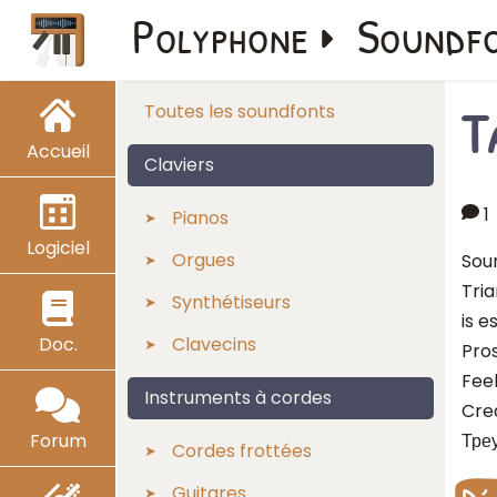
Polyphone
Soundf
T
Toutes les soundfonts
Accueil
Claviers
1
Pianos
Logiciel
Orgues
Sou
Tri
Synthétiseurs
is e
Doc.
Clavecins
Pro
Feel
Instruments à cordes
Cred
Forum
Тре
Cordes frottées
Guitares