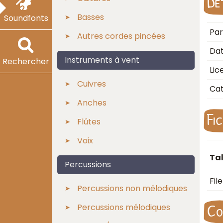
Dé
Basses
Soundfonts
Par
Autres cordes pincées
Dat
Instruments à vent
Rechercher
Lic
Cuivres
Cat
Anches
Fi
Flûtes
Voix
Tal
Percussions
Fil
Percussions non mélodiques
Co
Percussions mélodiques