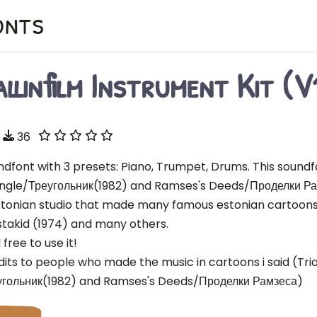
onts
allinfilm Instrument Kit (V
36
ndfont with 3 presets: Piano, Trumpet, Drums. This sound
angle/Треугольник(1982) and Ramses's Deeds/Проделки Рамз
stonian studio that made many famous estonian cartoons l
stakid (1974) and many others.
 free to use it!
its to people who made the music in cartoons i said (Tri
угольник(1982) and Ramses's Deeds/Проделки Рамзеса)