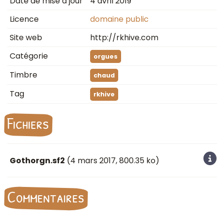
Date de mise à jour
4 avril 2019
Licence
domaine public
Site web
http://rkhive.com
Catégorie
orgues
Timbre
chaud
Tag
rkhive
Fichiers
Gothorgn.sf2
(
4 mars 2017
, 800.35 ko)
Commentaires