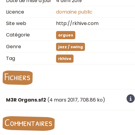
Date de mise à jour
4 avril 2019
Licence
domaine public
Site web
http://rkhive.com
Catégorie
orgues
Genre
jazz / swing
Tag
rkhive
Fichiers
M3R Organs.sf2
(
4 mars 2017
, 708.86 ko)
Commentaires