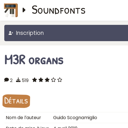
Soundfonts
Inscription
M3R organs
2
519
Détails
Nom de l′auteur
Guido Scognamiglio