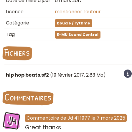
Date de mise à jour
5 mars 2017
Licence
mentionner l′auteur
Catégorie
boucle / rythme
Tag
E-MU Sound Central
Fichiers
hip hop beats.sf2
(
19 février 2017
, 2.83 Mo)
Commentaires
J4
Commentaire
de
Jd 41 1977
le
7 mars 2025
Great thanks