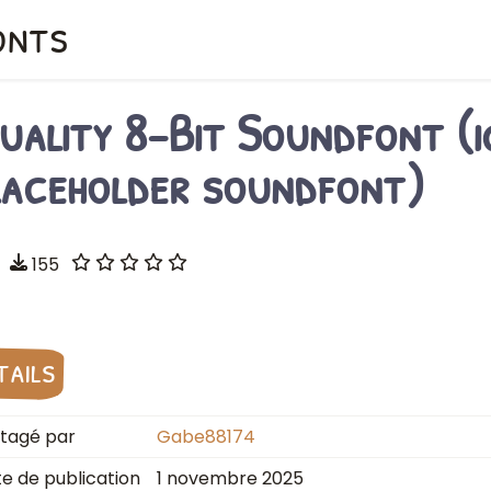
onts
uality 8-Bit Soundfont (i
laceholder soundfont)
155
tails
tagé par
Gabe88174
e de publication
1 novembre 2025