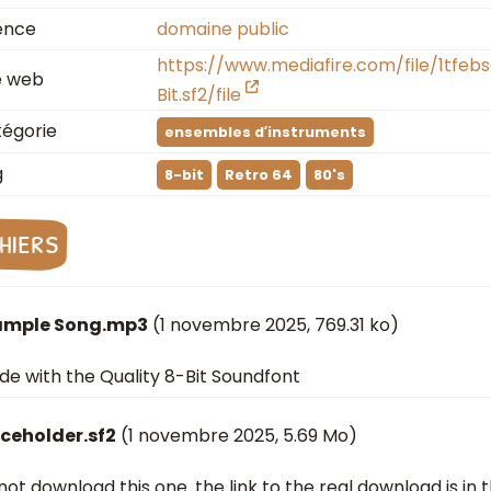
ence
domaine public
https://www.mediafire.com/file/1tfebs
e web
Bit.sf2/file
égorie
ensembles d′instruments
g
8-bit
Retro 64
80's
chiers
ample Song.mp3
(
1 novembre 2025
, 769.31 ko)
e with the Quality 8-Bit Soundfont
ceholder.sf2
(
1 novembre 2025
, 5.69 Mo)
not download this one. the link to the real download is in th