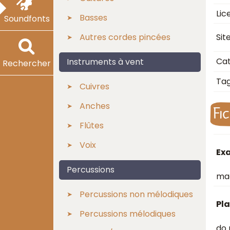
Lic
Basses
Soundfonts
Autres cordes pincées
Sit
Cat
Instruments à vent
Rechercher
Ta
Cuivres
Anches
Fi
Flûtes
Voix
Ex
Percussions
mad
Percussions non mélodiques
Pla
Percussions mélodiques
do 