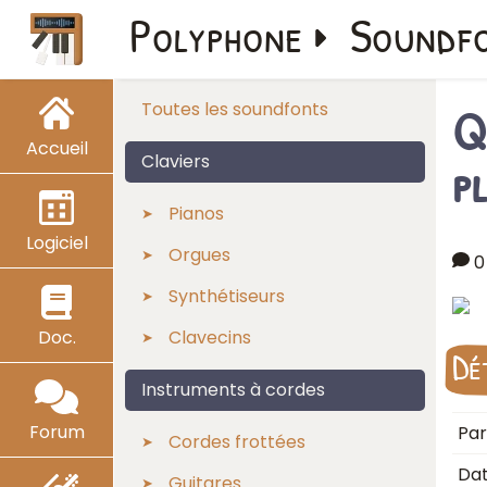
Polyphone
Soundf
Q
Toutes les soundfonts
Accueil
p
Claviers
Pianos
Logiciel
Orgues
0
Synthétiseurs
Doc.
Clavecins
Dé
Instruments à cordes
Forum
Par
Cordes frottées
Dat
Guitares