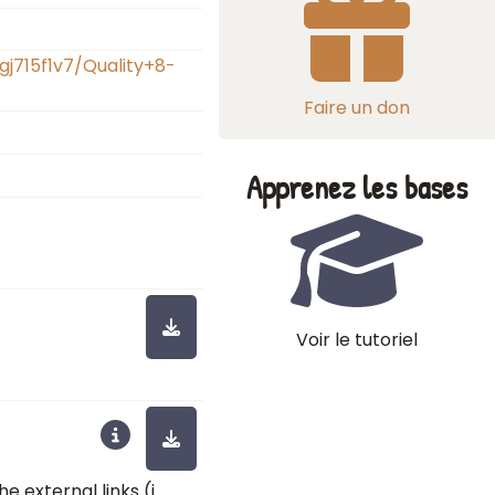
gj715f1v7/Quality+8-
Faire un don
Apprenez les bases
Voir le tutoriel
e external links (i