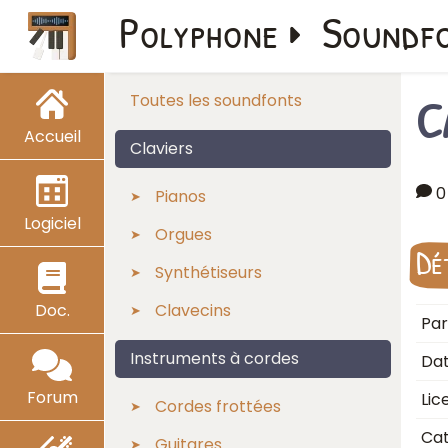
Polyphone
Soundf
C
Toutes les soundfonts
Accueil
Claviers
0
Pianos
Logiciel
Orgues
Dé
Synthétiseurs
Doc.
Clavecins
Par
Instruments à cordes
Dat
Forum
Lic
Cordes frottées
Cat
Guitares