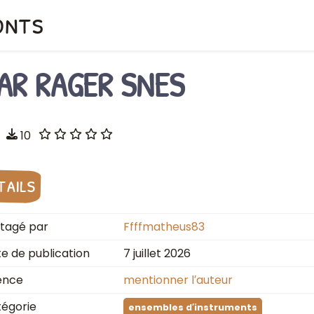
onts
AR RAGER SNES
10
tails
tagé par
Ffffmatheus83
e de publication
7 juillet 2026
ence
mentionner l′auteur
égorie
ensembles d′instruments