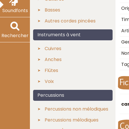
Ori
Basses
Soundfonts
Ti
Autres cordes pincées
Art
Instruments à vent
Rechercher
Ge
Cuivres
No
Anches
Ta
Flûtes
Fi
Voix
Percussions
car
Percussions non mélodiques
Percussions mélodiques
Co