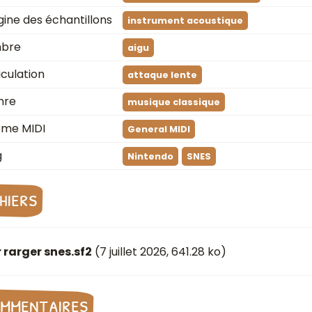
gine des échantillons
instrument acoustique
mbre
aigu
iculation
attaque lente
nre
musique classique
rme MIDI
General MIDI
g
Nintendo
SNES
chiers
 rarger snes.sf2
(
7 juillet 2026
, 641.28 ko)
mmentaires