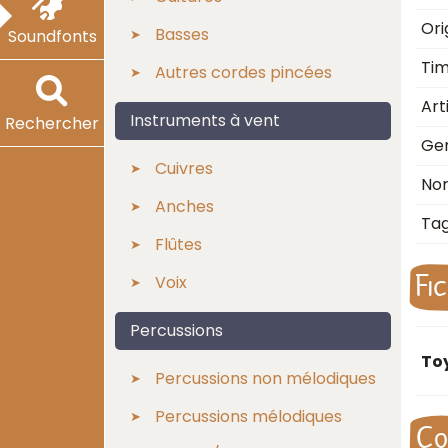
Ori
Basses
Soundfonts
Ti
Autres cordes pincées
Art
Instruments à vent
Rechercher
Ge
Cuivres
No
Anches
Ta
Flûtes
Fi
Voix
Percussions
To
Percussions non mélodiques
Percussions mélodiques
Co