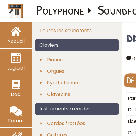
Polyphone
Soundf
d
Toutes les soundfonts
Accueil
Claviers
0
Pianos
Logiciel
Orgues
Dé
Synthétiseurs
Doc.
Clavecins
Par
Instruments à cordes
Dat
Forum
Lic
Cordes frottées
Cat
Guitares