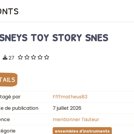
onts
isneys toy story snes
27
tails
tagé par
Ffffmatheus83
e de publication
7 juillet 2026
ence
mentionner l′auteur
égorie
ensembles d′instruments