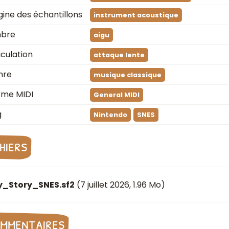
gine des échantillons
instrument acoustique
mbre
aigu
iculation
attaque lente
nre
musique classique
rme MIDI
General MIDI
g
Nintendo
SNES
chiers
y_Story_SNES.sf2
(
7 juillet 2026
, 1.96 Mo)
mmentaires