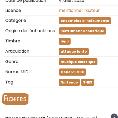
Date de publication
4 juillet 2026
Licence
mentionner l′auteur
Catégorie
ensembles d′instruments
Origine des échantillons
instrument acoustique
Timbre
aigu
Articulation
attaque lente
Genre
musique classique
Norme MIDI
General MIDI
Tag
Nintendo
SNES
Fichiers