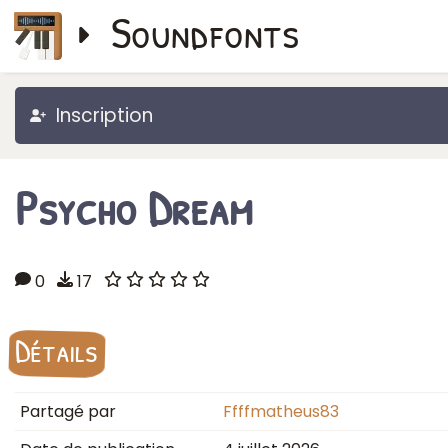
Soundfonts
Inscription
Psycho Dream
0
17
Détails
Partagé par
Ffffmatheus83