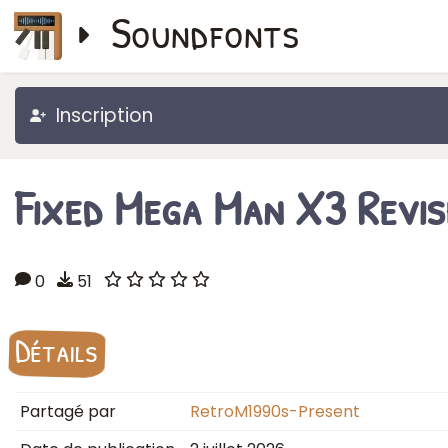
Soundfonts
Inscription
Fixed Mega Man X3 Revis
0
51
Détails
Partagé par
RetroM1990s-Present