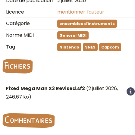
Date de publication
2 juillet 2026
Licence
mentionner l′auteur
Catégorie
ensembles d′instruments
Norme MIDI
General MIDI
Tag
Nintendo
SNES
Capcom
Fichiers
Fixed Mega Man X3 Revised.sf2
(
2 juillet 2026
,
246.67 ko)
Commentaires