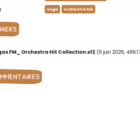
g
sega
orchestra hit
chiers
as FM_ Orchestra Hit Collection.sf2
(
6 juin 2026
, 489.1
mmentaires