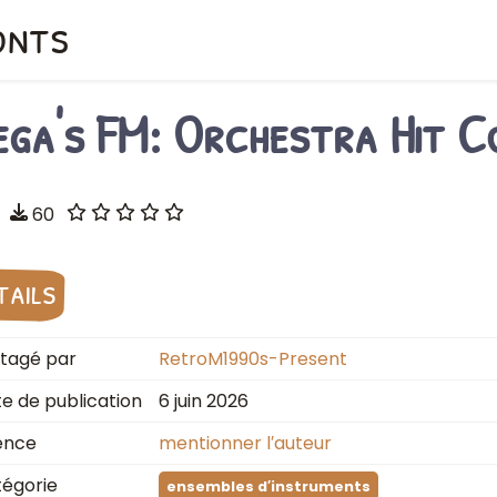
onts
ega's FM: Orchestra Hit C
60
tails
tagé par
RetroM1990s-Present
e de publication
6 juin 2026
ence
mentionner l′auteur
égorie
ensembles d′instruments