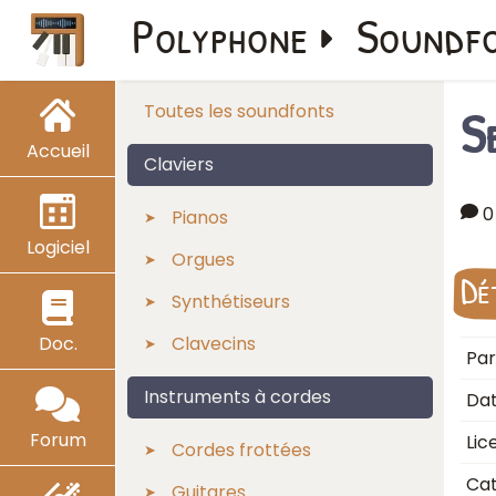
Polyphone
Soundf
S
Toutes les soundfonts
Accueil
Claviers
0
Pianos
Logiciel
Orgues
Dé
Synthétiseurs
Doc.
Clavecins
Par
Instruments à cordes
Dat
Forum
Lic
Cordes frottées
Cat
Guitares