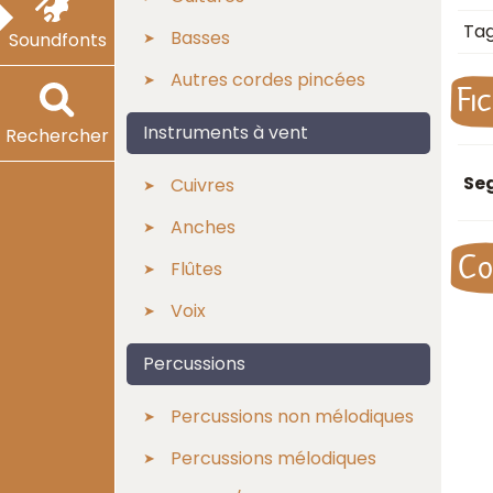
Ta
Basses
Soundfonts
Autres cordes pincées
Fi
Instruments à vent
Rechercher
Seg
Cuivres
Anches
Co
Flûtes
Voix
Percussions
Percussions non mélodiques
Percussions mélodiques