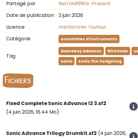
Partagé par
RetroM1990s-Present
Date de publication
3 juin 2026
Licence
mentionner l′auteur
Catégorie
ensembles d′instruments
Gameboy Advance
Nintendo
s
Tag
sonic
sonic the hedgehog
Fichiers
Fixed Complete Sonic Advance 12 3.sf2
(
4 juin 2026
, 16.44 Mo)
Sonic Advance Trilogy Drumkit.sf2
(
4 juin 2026
,