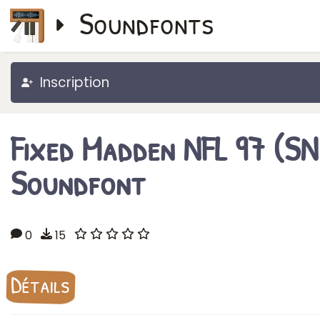
Soundfonts
Inscription
Fixed Madden NFL 97 (S
Soundfont
0
15
Détails