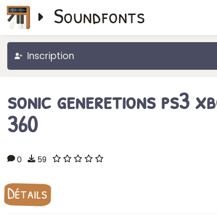
Soundfonts
Inscription
sonic generetions ps3 x
360
0
59
Détails