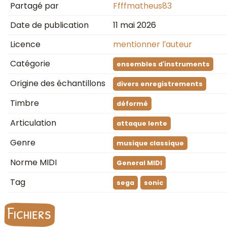
Partagé par
Ffffmatheus83
Date de publication
11 mai 2026
Licence
mentionner l′auteur
Catégorie
ensembles d′instruments
Origine des échantillons
divers enregistrements
Timbre
déformé
Articulation
attaque lente
Genre
musique classique
Norme MIDI
General MIDI
Tag
sega
sonic
Fichiers