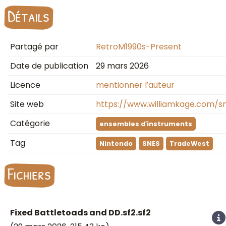
Détails
Partagé par
RetroM1990s-Present
Date de publication
29 mars 2026
Licence
mentionner l′auteur
Site web
https://www.williamkage.com/s
Catégorie
ensembles d′instruments
Tag
Nintendo
SNES
TradeWest
Fichiers
Fixed Battletoads and DD.sf2.sf2