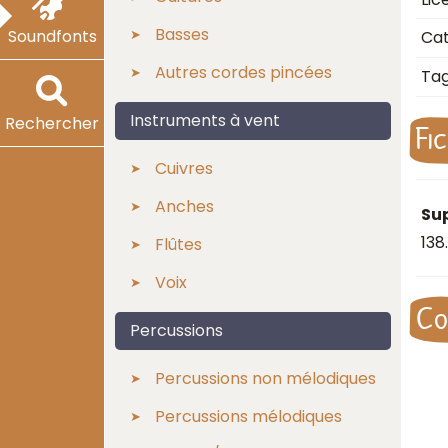
Basses
Soundfonts
Cat
Autres cordes pincées
Ta
Instruments à vent
Rechercher
Fi
Cuivres
Anches
Sup
138
Flûtes
Voix
Co
Percussions
Percussions non mélodiques
Percussions mélodiques