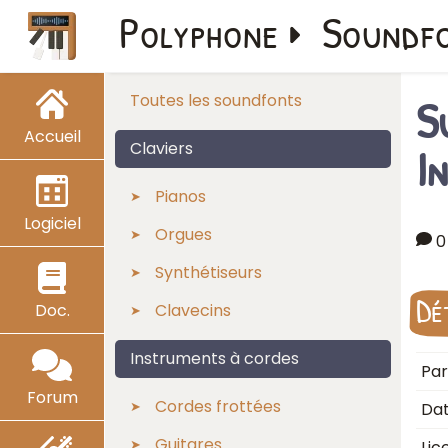
Polyphone
Soundf
S
Toutes les soundfonts
Accueil
I
Claviers
Pianos
Logiciel
Orgues
0
Synthétiseurs
Dé
Doc.
Clavecins
Instruments à cordes
Par
Forum
Cordes frottées
Dat
Guitares
Lic