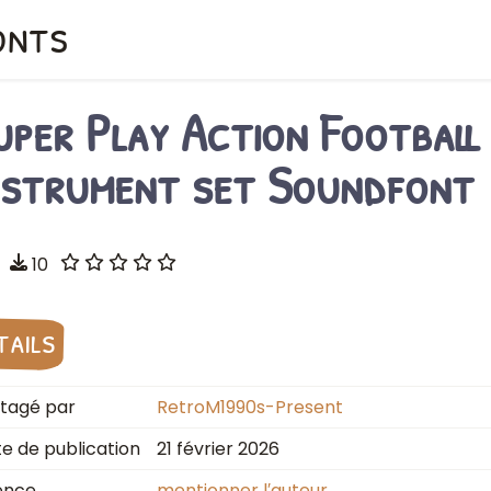
onts
uper Play Action Football
nstrument set Soundfont
10
tails
tagé par
RetroM1990s-Present
e de publication
21 février 2026
ence
mentionner l′auteur