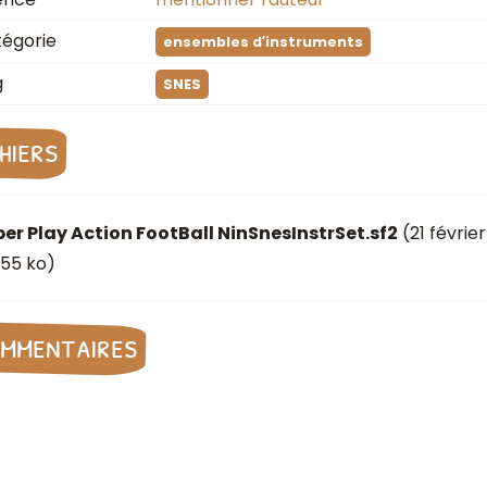
égorie
ensembles d′instruments
g
SNES
chiers
er Play Action FootBall NinSnesInstrSet.sf2
(
21 févrie
.55 ko)
mmentaires