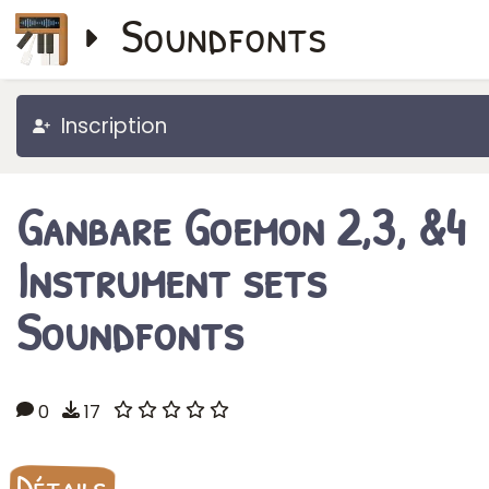
Soundfonts
Inscription
Ganbare Goemon 2,3, &4
Instrument sets
Soundfonts
0
17
Détails