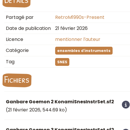
Partagé par
RetroM1990s-Present
Date de publication
21 février 2026
Licence
mentionner l′auteur
Catégorie
ensembles d′instruments
Tag
SNES
Fichiers
Ganbare Goemon 2 KonamiSnesInstrSet.sf2
(
21 février 2026
, 544.69 ko)
Ganbare Goemon 3 KonamiSnesInstrSet.sf2