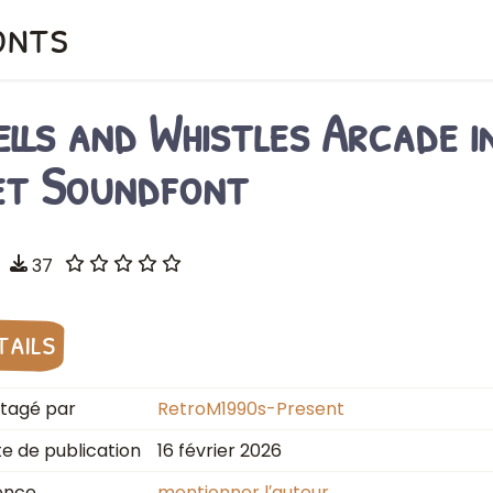
onts
ells and Whistles Arcade 
et Soundfont
37
tails
tagé par
RetroM1990s-Present
e de publication
16 février 2026
ence
mentionner l′auteur