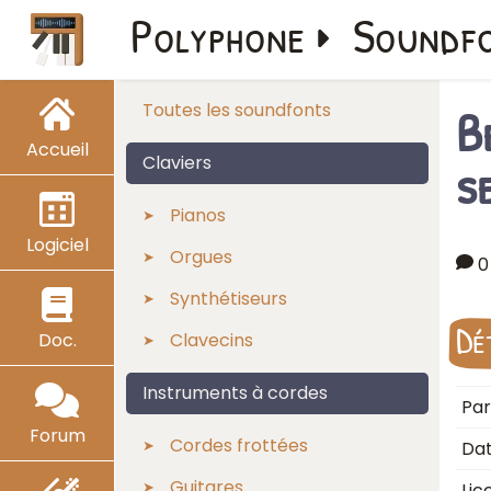
Polyphone
Soundf
B
Toutes les soundfonts
Accueil
s
Claviers
Pianos
Logiciel
Orgues
0
Synthétiseurs
Dé
Doc.
Clavecins
Instruments à cordes
Par
Forum
Cordes frottées
Dat
Guitares
Lic