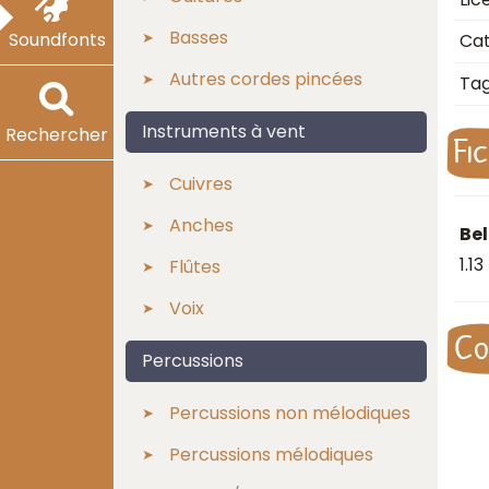
Basses
Soundfonts
Cat
Autres cordes pincées
Ta
Instruments à vent
Rechercher
Fi
Cuivres
Anches
Bel
1.1
Flûtes
Voix
Co
Percussions
Percussions non mélodiques
Percussions mélodiques