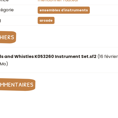
égorie
ensembles d′instruments
g
arcade
chiers
ls and Whistles K053260 Instrument Set.sf2
(
16 févrie
3 Mo)
mmentaires