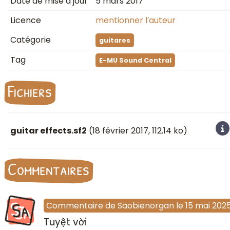
Date de mise à jour
5 mars 2017
Licence
mentionner l′auteur
Catégorie
guitares
Tag
E-MU Sound Central
Fichiers
guitar effects.sf2
(
18 février 2017
, 112.14 ko)
Commentaires
Sa
Commentaire
de
Saobienorgan
le
15 mai 202
Tuyệt vời