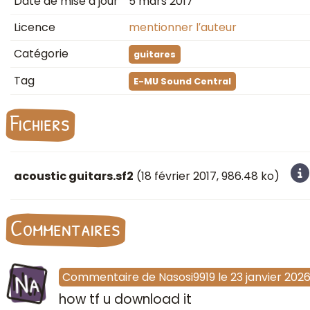
Date de mise à jour
5 mars 2017
Licence
mentionner l′auteur
Catégorie
guitares
Tag
E-MU Sound Central
Fichiers
acoustic guitars.sf2
(
18 février 2017
, 986.48 ko)
Commentaires
Na
Commentaire
de
Nasosi9919
le
23 janvier 202
how tf u download it