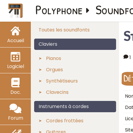
Polyphone
Soundf
S
Toutes les soundfonts
Accueil
Claviers
1
Pianos
Logiciel
Orgues
Dé
Synthétiseurs
Doc.
Clavecins
Nom
Instruments à cordes
Dat
Forum
Lic
Cordes frottées
Sit
Guitares