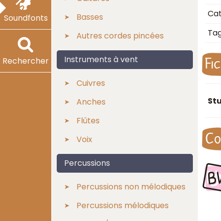
Cat
Basses
Soundfonts
Ta
Autres cordes pincées
Fi
Instruments à vent
Rechercher
Cuivres
St
Anches
Flûtes
Co
Voix
Percussions
B
Percussions non mélodiques
Percussions mélodiques