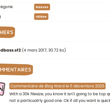
égorie
basses
g
rkhive
chiers
udbass.sf2
(
4 mars 2017
, 30.72 ko)
mmentaires
W
Commentaire
de
Blog Ward
le
11 décembre 2025
With a 30k filesize, you know it isn't going to be top
not a particualrly good one. Ok if all you want is quick