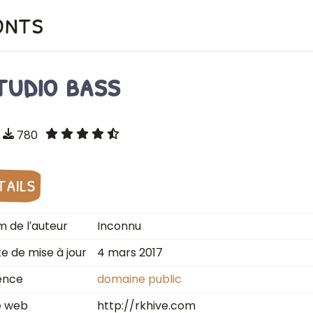
onts
tudio bass
780
tails
 de l′auteur
Inconnu
e de mise à jour
4 mars 2017
ence
domaine public
e web
http://rkhive.com