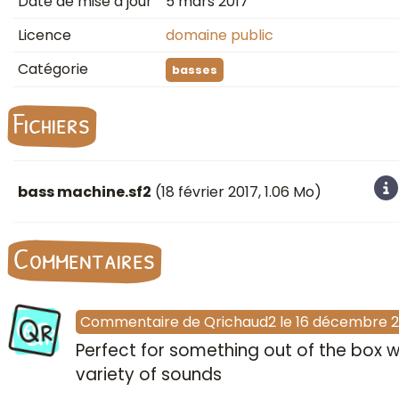
Date de mise à jour
5 mars 2017
Licence
domaine public
Catégorie
basses
Fichiers
bass machine.sf2
(
18 février 2017
, 1.06 Mo)
Commentaires
Qr
Commentaire
de
Qrichaud2
le
16 décembre 
Perfect for something out of the box w
variety of sounds