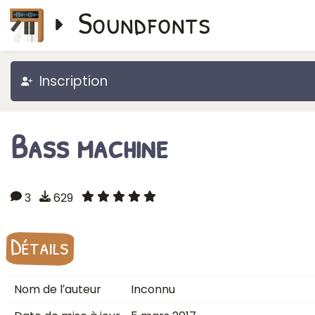
Soundfonts
Inscription
Bass machine
3
629
Détails
Nom de l′auteur
Inconnu