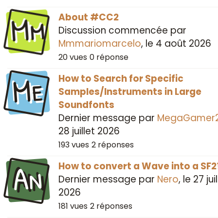
Mm
About #CC2
Discussion commencée par
Mmmariomarcelo
, le
4 août 2026
20
vues
0
réponse
Me
How to Search for Specific
Samples/Instruments in Large
Soundfonts
Dernier message par
MegaGamer
28 juillet 2026
193
vues
2
réponses
An
How to convert a Wave into a SF2
Dernier message par
Nero
, le
27 jui
2026
181
vues
2
réponses