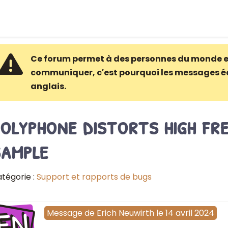
Ce forum permet à des personnes du monde e
communiquer, c′est pourquoi les messages é
anglais.
olyphone distorts high f
sample
tégorie :
Support et rapports de bugs
EN
Message
de
Erich Neuwirth
le
14 avril 2024