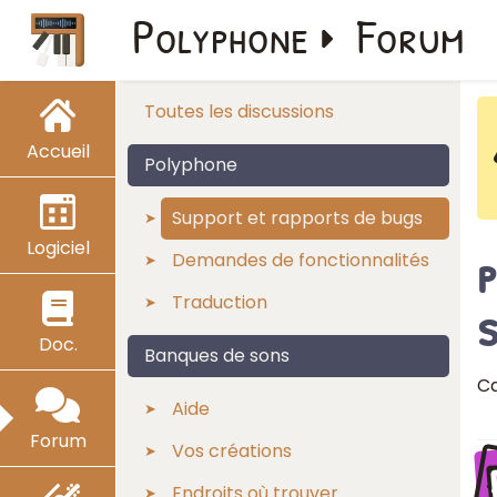
Polyphone
Forum
Toutes les discussions
Accueil
Polyphone
Support et rapports de bugs
Logiciel
p
Demandes de fonctionnalités
Traduction
Doc.
Banques de sons
Ca
Aide
Forum
Vos créations
Endroits où trouver