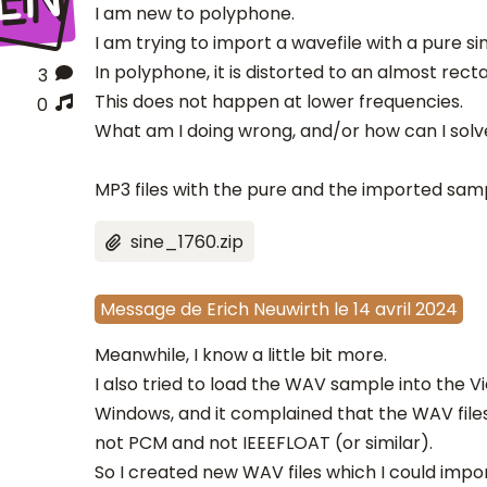
I am new to polyphone.
I am trying to import a wavefile with a pure si
In polyphone, it is distorted to an almost rec
3
This does not happen at lower frequencies.
0
What am I doing wrong, and/or how can I sol
MP3 files with the pure and the imported sam
sine_1760.zip
Message
de
Erich Neuwirth
le
14 avril 2024
Meanwhile, I know a little bit more.
I also tried to load the WAV sample into the V
Windows, and it complained that the WAV file
not PCM and not IEEEFLOAT (or similar).
So I created new WAV files which I could impor