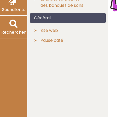
des banques de sons
Soundfonts
Général
Site web
Rechercher
Pause café