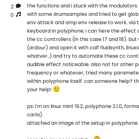
the functions and i stuck with the modulators.
2
with some drumsamples and tried to get glob
0
env attack and amp env release to work. via th
keyboard in polyphone, i can here the effect 
the cc controllers (in this case 17 and 18). bu
(ardour) and open it with calf fluidsynth, linu
whatver..) and try to automate these cc contro
audible effect noticeable. also not for other 
frequency or whatever, tried many parameter
within polyphone itself. can someone help? t
your help!
ps: i'm on linux mint 19.2, polyphone 2.1.0, formats
carla).
attached an image of the setup in polyphone