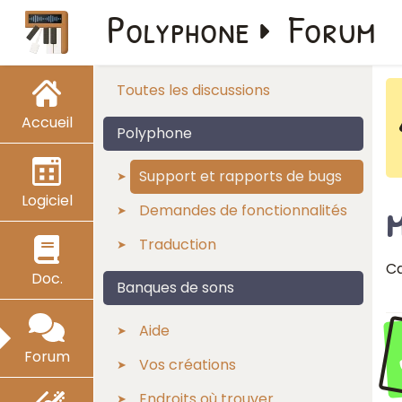
Polyphone
Forum
Toutes les discussions
Accueil
Polyphone
Support et rapports de bugs
Logiciel
Demandes de fonctionnalités
Traduction
Ca
Doc.
Banques de sons
Aide
Forum
Vos créations
Endroits où trouver