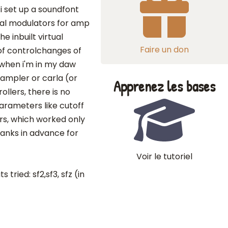
 i set up a soundfont
al modulators for amp
e inbuilt virtual
Faire un don
of controlchanges of
t when i'm in my daw
xsampler or carla (or
Apprenez les bases
llers, there is no
parameters like cutoff
s, which worked only
hanks in advance for
Voir le tutoriel
 tried: sf2,sf3, sfz (in