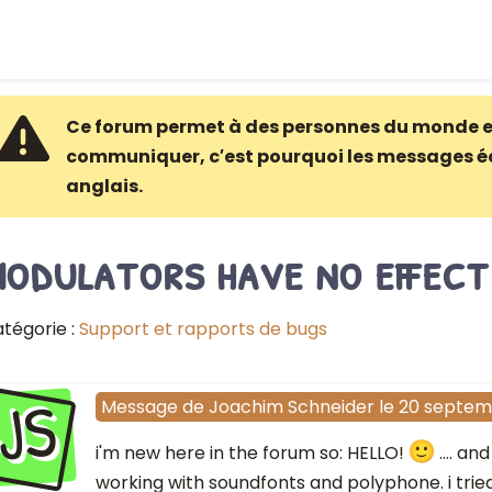
Ce forum permet à des personnes du monde e
communiquer, c′est pourquoi les messages é
anglais.
modulators have no effect
tégorie :
Support et rapports de bugs
JS
Message
de
Joachim Schneider
le
20 septem
i'm new here in the forum so: HELLO!
.... an
working with soundfonts and polyphone. i tried