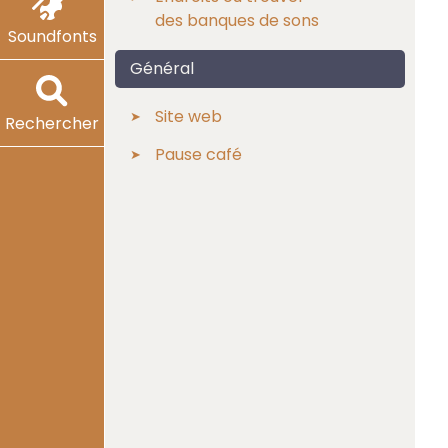
des banques de sons
Soundfonts
Général
Site web
Rechercher
Pause café