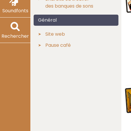
des banques de sons
Soundfonts
Général
Site web
Rechercher
Pause café