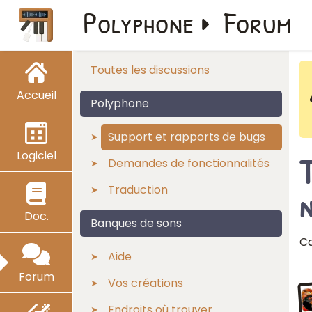
Polyphone
Forum
Toutes les discussions
Accueil
Polyphone
Support et rapports de bugs
Logiciel
T
Demandes de fonctionnalités
Traduction
Doc.
Banques de sons
Ca
Aide
Forum
Vos créations
Endroits où trouver