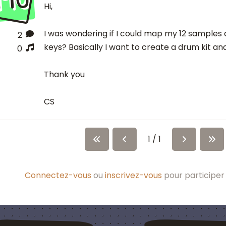
Hi,
I was wondering if I could map my 12 samples
2
keys? Basically I want to create a drum kit an
0
Thank you
CS
1 / 1
Connectez-vous
ou
inscrivez-vous
pour participer 