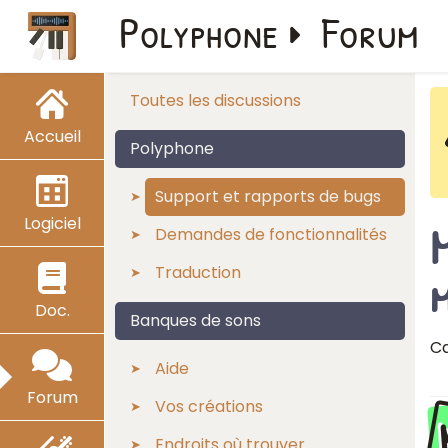
Polyphone
Forum
Toutes les discussions
Accueil
Polyphone
Support et rapports de bugs
Logiciel
M
Demandes de fonctionnalités
Traduction
Doc.
Banques de sons
Ca
Aide
Forum
Vos créations
Endroits où trouver