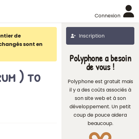
Connexion
ntier de
Inscription
changés sont en
Polyphone a besoin
de vous !
rum ) to
Polyphone est gratuit mais
il y a des coûts associés à
son site web et à son
développement. Un petit
coup de pouce aidera
beaucoup.