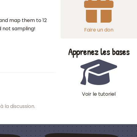
 and map them to 12
d not sampling!
Faire un don
Apprenez les bases
Voir le tutoriel
à la discussion.