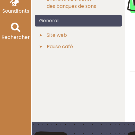
des banques de sons
Soundfonts
Général
Site web
Rechercher
Pause café