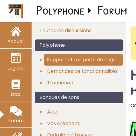
Polyphone
Forum
Toutes les discussions
Accueil
Polyphone
Support et rapports de bugs
Logiciel
M
Demandes de fonctionnalités
Traduction
Doc.
Banques de sons
Ca
Aide
Forum
Vos créations
Endroits où trouver