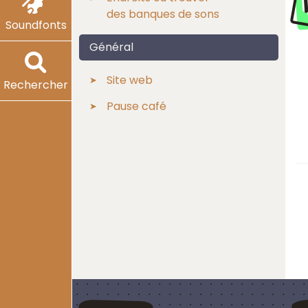
des banques de sons
Soundfonts
Général
Site web
Rechercher
Pause café