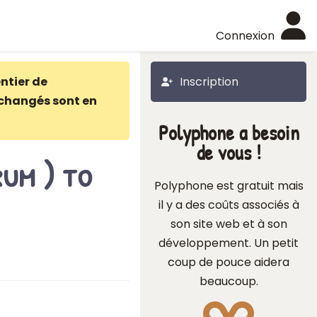
Connexion
ntier de
Inscription
changés sont en
Polyphone a besoin
de vous !
rum ) to
Polyphone est gratuit mais
il y a des coûts associés à
son site web et à son
développement. Un petit
coup de pouce aidera
beaucoup.