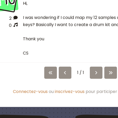
Hi,
I was wondering if I could map my 12 samples
2
keys? Basically I want to create a drum kit an
0
Thank you
CS
1 / 1
Connectez-vous
ou
inscrivez-vous
pour participer 