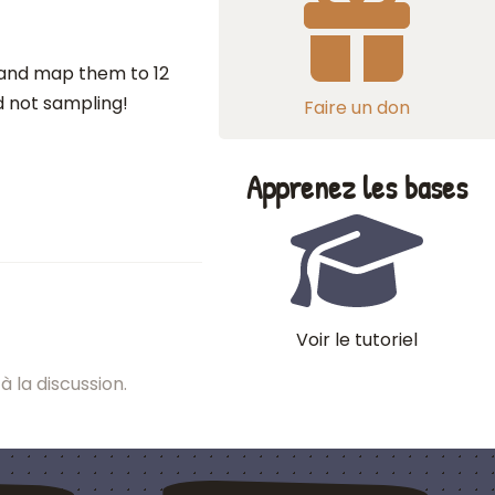
 and map them to 12
d not sampling!
Faire un don
Apprenez les bases
Voir le tutoriel
à la discussion.