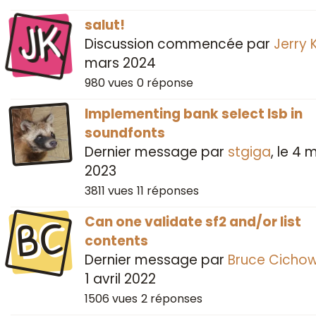
JK
salut!
Discussion commencée par
Jerry 
mars 2024
980
vues
0
réponse
Implementing bank select lsb in
soundfonts
Dernier message par
stgiga
, le
4 m
2023
3811
vues
11
réponses
BC
Can one validate sf2 and/or list
contents
Dernier message par
Bruce Cichow
1 avril 2022
1506
vues
2
réponses