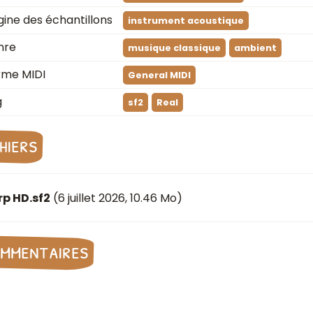
gine des échantillons
instrument acoustique
nre
musique classique
ambient
rme MIDI
General MIDI
g
sf2
Real
chiers
p HD.sf2
(
6 juillet 2026
, 10.46 Mo)
mmentaires