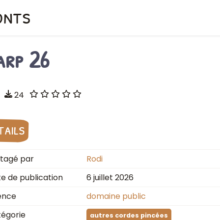
onts
arp 26
24
tails
tagé par
Rodi
e de publication
6 juillet 2026
ence
domaine public
égorie
autres cordes pincées