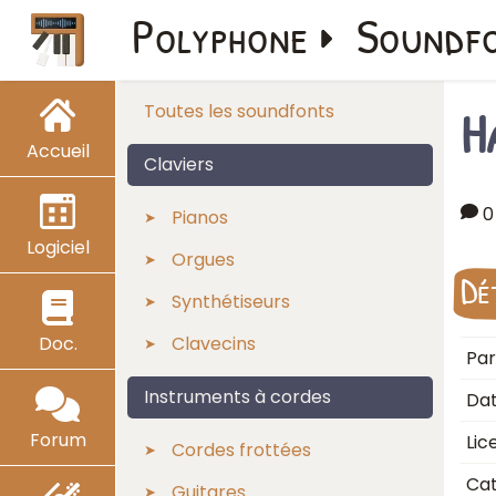
Polyphone
Soundf
H
Toutes les soundfonts
Accueil
Claviers
0
Pianos
Logiciel
Orgues
Dé
Synthétiseurs
Doc.
Clavecins
Par
Instruments à cordes
Dat
Forum
Lic
Cordes frottées
Cat
Guitares