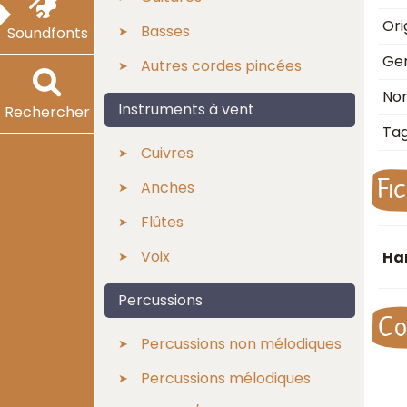
Ori
Basses
Soundfonts
Ge
Autres cordes pincées
No
Instruments à vent
Rechercher
Ta
Cuivres
Fi
Anches
Flûtes
Voix
Har
Percussions
Co
Percussions non mélodiques
Percussions mélodiques