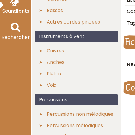
Basses
Soundfonts
Cat
Autres cordes pincées
Ta
Instruments à vent
Rechercher
Fi
Cuivres
Anches
NB
Flûtes
Co
Voix
Percussions
Percussions non mélodiques
Percussions mélodiques