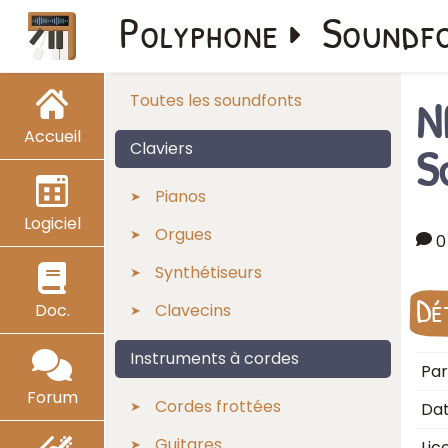
Polyphone
Soundf
N
Toutes les soundfonts
Accueil
S
Claviers
Pianos
Logiciel
Orgues
0
Synthétiseurs
Dé
Doc.
Clavecins
Instruments à cordes
Par
Forum
Cordes frottées
Dat
Guitares
Lic