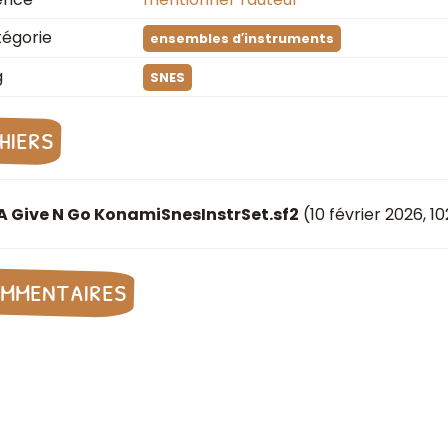
égorie
ensembles d′instruments
g
SNES
chiers
A Give N Go KonamiSnesInstrSet.sf2
(
10 février 2026
, 10
mmentaires