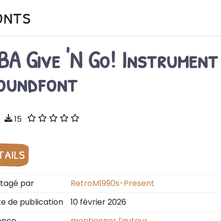
onts
BA Give 'N Go! Instrument
oundfont
15
tails
tagé par
RetroM1990s-Present
e de publication
10 février 2026
ence
mentionner l′auteur