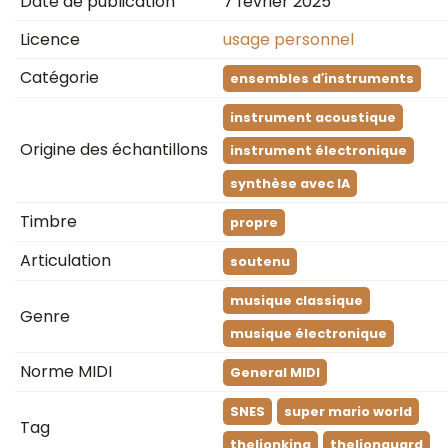
Date de publication
7 février 2025
Licence
usage personnel
Catégorie
ensembles d′instruments
instrument acoustique
Origine des échantillons
instrument électronique
synthèse avec IA
Timbre
propre
Articulation
soutenu
musique classique
Genre
musique électronique
Norme MIDI
General MIDI
SNES
super mario world
Tag
thelionking
thelionguard