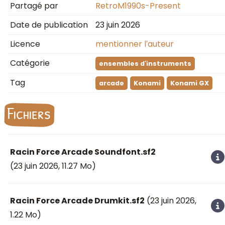
Partagé par
RetroM1990s-Present
Date de publication
23 juin 2026
Licence
mentionner l′auteur
Catégorie
ensembles d′instruments
Tag
arcade
Konami
Konami GX
Fichiers
Racin Force Arcade Soundfont.sf2
(
23 juin 2026
, 11.27 Mo)
Racin Force Arcade Drumkit.sf2
(
23 juin 2026
,
1.22 Mo)